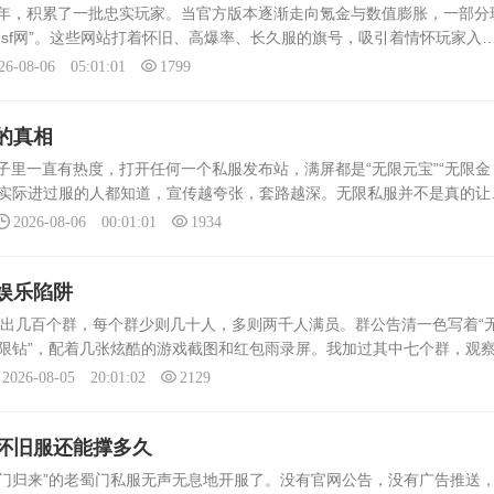
年，积累了一批忠实玩家。当官方版本逐渐走向氪金与数值膨胀，一部分
sf网”。这些网站打着怀旧、高爆率、长久服的旗号，吸引着情怀玩家入
世外桃源，而是一场围绕数据与金钱的灰色游戏。打开任何一个蜀门sf网
26-08-06 05:01:01
1799
的真相
子里一直有热度，打开任何一个私服发布站，满屏都是“无限元宝”“无限金
。可实际进过服的人都知道，宣传越夸张，套路越深。无限私服并不是真的让
底改坏，用另一种方式收割时间。所谓无限元宝，其实就是私服运营者直
2026-08-06 00:01:01
1934
娱乐陷阱
能跳出几百个群，每个群少则几十人，多则两千人满员。群公告清一色写着“
送无限钻”，配着几张炫酷的游戏截图和红包雨录屏。我加过其中七个群，观
玩家交流的地方，而是一个个精心布置的收费陷阱。群里最常见的模式是
2026-08-05 20:01:02
2129
怀旧服还能撑多久
蜀门归来”的老蜀门私服无声无息地开服了。没有官网公告，没有广告推送