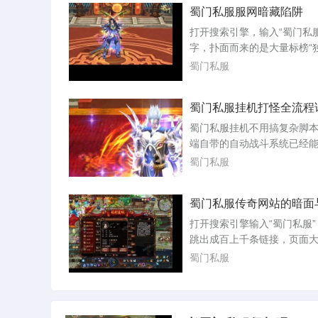
蜀门私服服网暗藏陷阱
这个服，是因为朋友去年十
了，他当时截图给我看，晚
打开搜索引擎，输入“蜀门私
都城摆摊的玩家把路堵得严
字，扑面而来的是大量标榜“
飞剑坐骑的光效几乎盖住了
本”“无限元宝”“上线满级”的
蜀门私服
种热闹场面在...
些网站连名字都五花八门，
直接盗用官方标识，让人难
蜀门私服挂机打怪全流程
它们便是蜀门私服服网，一
法律灰色地带的产业。许多
蜀门私服挂机不用搞复杂脚
里不仅没体验到游戏乐趣，
端自带的自动战斗系统已经
账号，丢了钱财。私服的架
刷怪覆盖到位。你只要把战
蜀门私服
杂，...
对，再把补给和保护条件设
整晚不翻车的概率能有八成
蜀门私服传奇网站的暗面
里直接按游戏里的操作顺序
进入游戏后先按T键打开挂机
打开搜索引擎输入“蜀门私服
板。技能顺序決定清怪效率
跳出成百上千条链接，页面
招放在最前头，起手用短冷
滥造，却无一例外地用鲜艳
蜀门私服
或者小群攻，...
着“无限元宝”“十倍经验”“上
装”。这些所谓蜀门私服传奇
每天仍在吸引大量玩家点击
后却是一条由盗号木马、充