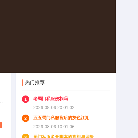
热门推荐
老蜀门私服侵权吗
1
还
2026-08-06 20:01:02
五五蜀门私服背后的灰色江湖
2
，
读
2026-08-06 10:01:06
我
蜀门私服多开脚本的真相与风险
里
3