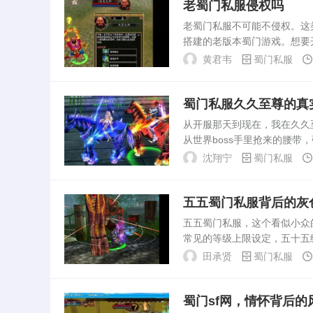
老蜀门私服侵权吗
灰色产业链编织的网。蜀门
老蜀门私服不可能不侵权。这
在2010年前后达到人气顶峰
搭建的老版本蜀门游戏。想要
服务...
了著作权法第十条的复制权范
黄君韦
蜀门私服
及物品爆率，让游戏适应自...
蜀门私服久久至尊的真
从开服那天到现在，我在久久
从世界boss手里抢来的腰
进去了，他当时截图给我看，
沈翔宁
蜀门私服
地面。这种热闹场面在...
五五蜀门私服背后的灰
五五蜀门私服，这个看似小众
常见的等级上限设定，五十五
任务和氪金装备，却保留了野
田承贤
蜀门私服
流失后，一头扎进私服，...
蜀门sf网，情怀背后的