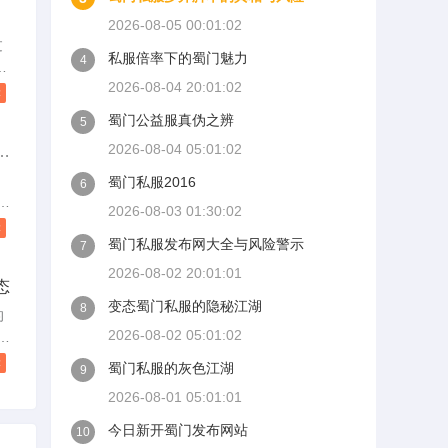
差
2026-08-05 00:01:02
过
私服倍率下的蜀门魅力
4
看
营
2026-08-04 20:01:02
读
帖
蜀门公益服真伪之辨
5
新
2026-08-04 05:01:02
体
搬
但
蜀门私服2016
6
帖
不
2026-08-03 01:30:02
从
读
蜀门私服发布网大全与风险警示
7
服
2026-08-02 20:01:01
态
，
变态蜀门私服的隐秘江湖
8
的
2026-08-02 05:01:02
。
络
值
读
蜀门私服的灰色江湖
9
2026-08-01 05:01:01
个
今日新开蜀门发布网站
10
配