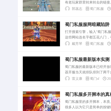
有老玩家群里转来转去的链接
差点让我以为回到了2010
郭菡志
蜀门私服
运营后到底还能...
蜀门私服服网暗藏陷阱
打开搜索引擎，输入“蜀门私服
这些网站连名字都五花八门，
游走在法律灰色地带的产业。
戴芳琴
蜀门私服
架设并不复杂，...
蜀门私服最新版本实测
蜀门私服的最新版本已经开放
器开服当天就排队排到了两千
1.0.6跳到了1.0.7，
雷义康
蜀门sf
20
引眼球的是新增...
蜀门私服多开脚本的真
蜀门私服里的多开脚本，本质
很多人以为它只是简单的按键