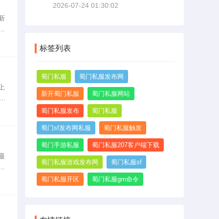
2026-07-24 01:30:02
掉
新
系
进
以
标签列表
蜀门私服
蜀门私服发布网
上
新开蜀门私服
蜀门私服网站
就
了
蜀门私服发布
蜀门私服
蜀门sf发布网私服
蜀门私服触发
蜀门手游私服
蜀门私服207客户端下载
最
蜀门私服游戏发布网
蜀门私服sf
琐
服
蜀门私服开区
蜀门私服gm命令