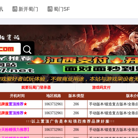
讯
新开蜀门
蜀门SF