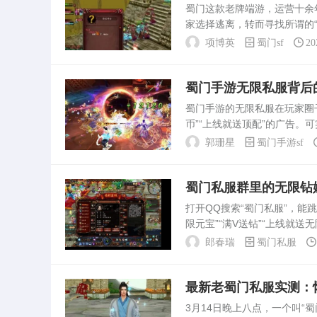
蜀门这款老牌端游，运营十余
家选择逃离，转而寻找所谓的“
场。然而，蜀门sf网从来不是
项博英
蜀门sf
20
站，页面总是堆满“上...
蜀门手游无限私服背后
蜀门手游的无限私服在玩家圈
币”“上线就送顶配”的广告
家免费爽，而是把数值系统彻
郭珊星
蜀门手游sf
改了数据库。正常手...
蜀门私服群里的无限钻
打开QQ搜索“蜀门私服”，
限元宝”“满V送钻”“上线就
两个月，发现这些群根本不是
郎春瑞
蜀门私服
限钻娱乐”...
最新老蜀门私服实测：
3月14日晚上八点，一个叫“