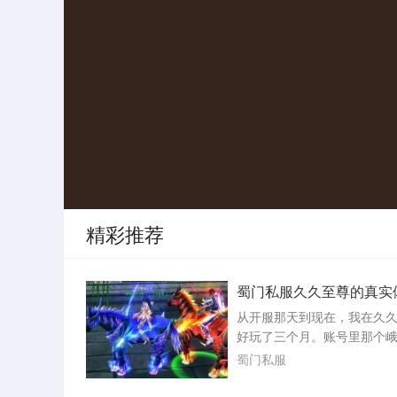
精彩推荐
蜀门私服久久至尊的真实
从开服那天到现在，我在久
好玩了三个月。账号里那个
停在九十三级，装备是周六
蜀门私服
界boss手里抢来的腰带，强
三，镶嵌的石头全是五级。