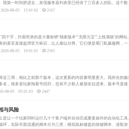
。我第一时间挤进去，发现服务器列表里已经排了三百多人的队。这个数
年。玩了一周，我把它当成一个活样本，想看看这款快二十年的游戏，换了
2026-08-05 15:01:02
2167
”四个字，扑面而来的是大量标榜“独家版本”“无限元宝”“上线满级”的网站
有的甚至直接盗用官方标识，让人难以分辨。它们便是蜀门私服服网，一
许多玩家在这里不仅没体验到游戏乐趣，反而掉了账号，丢了钱财。私服
2026-08-05 10:01:01
2501
将近三周，相比之前那个版本，这次更新的内容量明显更大。我所在的服
多名，很多老玩家拖着号回归，也有不少新人被朋友拉进来。版本号直接
中间没有过渡版，看得出开发组把好几个月的改动攒到了一起。打开更新日志，最
26-08-05 05:01:03
2447
相与风险
上是让一个玩家同时运行几十个客户端并自动完成重复操作的自动化工具
循环，实际市面流通的脚本分为三类：模拟鼠标键盘的按键脚本、读取游