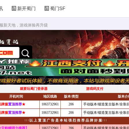
讯
新开蜀门
蜀门SF
私服新天地，游戏体验再升级