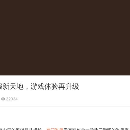
服新天地，游戏体验再升级
32934
由度的追求日益增长。
蜀门私服
发布网作为一款热门游戏的私服平