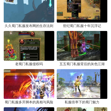
久久蜀门私服发布网的生存法则
世纪蜀门私服十年沉浮记
老蜀门私服侵权吗
五五蜀门私服背后的灰色江湖
蜀门私服多开脚本的真相与风险
私服倍率下的蜀门魅力