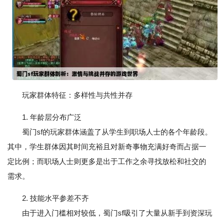
玩家群体特征：多样性与共性并存
1. 年龄层分布广泛
蜀门sf的玩家群体涵盖了从学生到职场人士的各个年龄段。
其中，学生群体因其时间充裕且对新奇事物充满好奇而占据一
定比例；而职场人士则更多是出于工作之余寻找放松和社交的
需求。
2. 技能水平参差不齐
由于进入门槛相对较低，蜀门sf吸引了大量从新手到资深玩