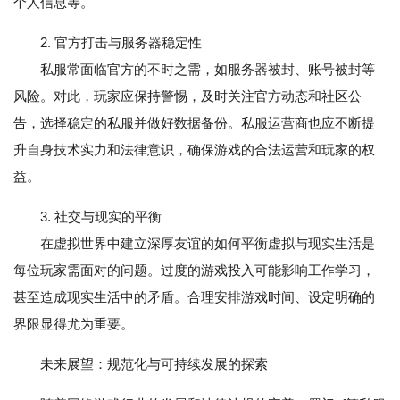
个人信息等。
2. 官方打击与服务器稳定性
私服常面临官方的不时之需，如服务器被封、账号被封等
风险。对此，玩家应保持警惕，及时关注官方动态和社区公
告，选择稳定的私服并做好数据备份。私服运营商也应不断提
升自身技术实力和法律意识，确保游戏的合法运营和玩家的权
益。
3. 社交与现实的平衡
在虚拟世界中建立深厚友谊的如何平衡虚拟与现实生活是
每位玩家需面对的问题。过度的游戏投入可能影响工作学习，
甚至造成现实生活中的矛盾。合理安排游戏时间、设定明确的
界限显得尤为重要。
未来展望：规范化与可持续发展的探索