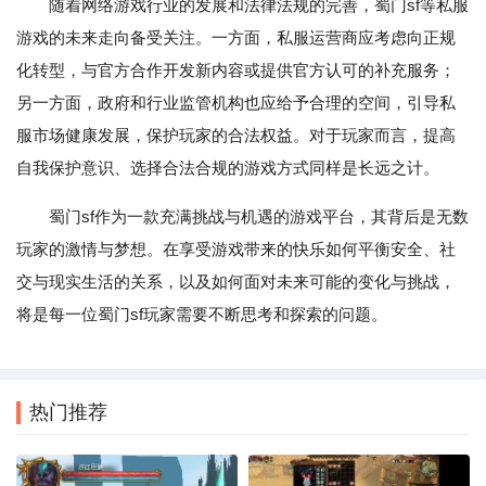
随着网络游戏行业的发展和法律法规的完善，蜀门sf等私服
游戏的未来走向备受关注。一方面，私服运营商应考虑向正规
化转型，与官方合作开发新内容或提供官方认可的补充服务；
另一方面，政府和行业监管机构也应给予合理的空间，引导私
服市场健康发展，保护玩家的合法权益。对于玩家而言，提高
自我保护意识、选择合法合规的游戏方式同样是长远之计。
蜀门sf作为一款充满挑战与机遇的游戏平台，其背后是无数
玩家的激情与梦想。在享受游戏带来的快乐如何平衡安全、社
交与现实生活的关系，以及如何面对未来可能的变化与挑战，
将是每一位蜀门sf玩家需要不断思考和探索的问题。
热门推荐