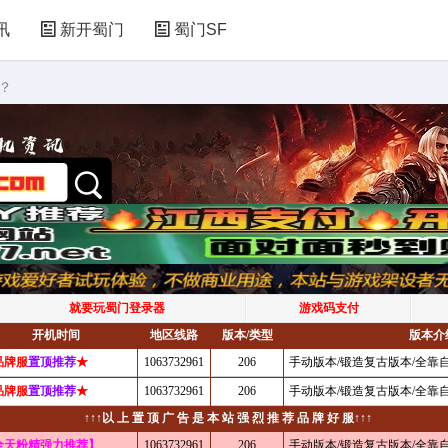
讯
新开蜀门
蜀门SF
？