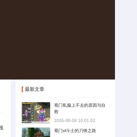
最新文章
蜀门私服上不去的原因与自
救
2026-08-08 10:01:02
视
蜀门sf斗士的刀锋之路
系