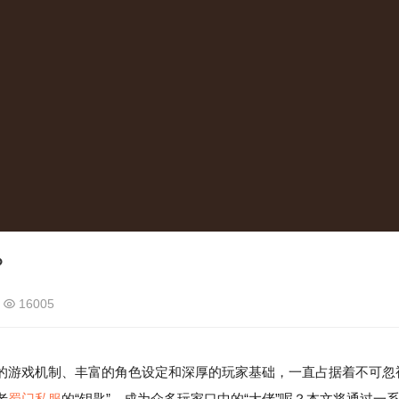
？
16005
的游戏机制、丰富的角色设定和深厚的玩家基础，一直占据着不可忽
老
蜀门私服
的“钥匙”，成为众多玩家口中的“大佬”呢？本文将通过一