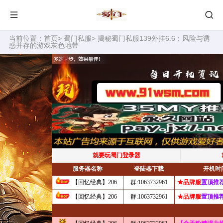
当前位置：
首页
>
蜀门私服
> 揭秘蜀门私服139外挂6.6：风险与诱
惑并存的游戏灰色地带