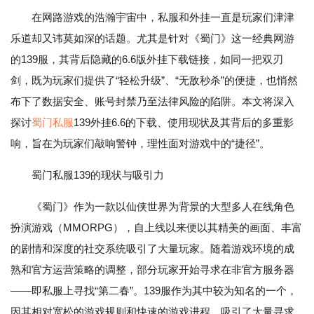
在网路游戏的浩瀚宇宙中，私服和外挂一直是玩家们津津
乐道却又讳莫如深的话题。尤其是针对《蜀门》这一经典网游
的139服，其背后隐藏的6.6版外挂下载链接，如同一把双刃
剑，既为玩家们提供了“轻松升级”、“无敌秒杀”的便捷，也悄然
布下了数据安全、账号封禁乃至法律风险的陷阱。本文将深入
探讨
蜀门私服
139外挂6.6的下载、使用现状及其背后的多重影
响，旨在为玩家们敲响警钟，理性面对游戏中的“捷径”。
蜀门私服139的现状与吸引力
《蜀门》作为一款以仙侠世界为背景的大型多人在线角色
扮演游戏（MMORPG），自上线以来便以其精美的画面、丰富
的剧情和深度的社交系统吸引了大量玩家。随着游戏环境的成
熟和官方运营策略的调整，部分玩家开始寻求在非官方服务器
——即私服上寻找“第二春”。139服作为其中较为知名的一个，
因其相对宽松的游戏规则和快速的游戏进程，吸引了大量寻求