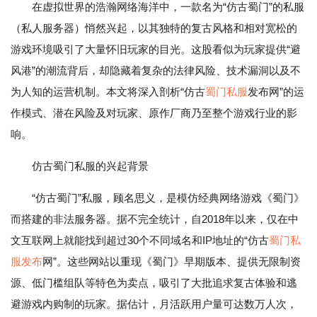
在虚拟世界的浩瀚网络海洋中，一款名为“仿古蜀门”的私服
（私人服务器）悄然兴起，以其独特的复古风格和相对宽松的
游戏环境吸引了大量怀旧玩家的目光。这股看似为玩家提供“避
风港”的潮流背后，却隐藏着复杂的法律风险、技术漏洞以及不
为人知的运营机制。本文将深入剖析“仿古
蜀门私服
发布网”的运
作模式、潜在风险及对玩家、原作厂商乃至整个游戏行业的影
响。
仿古蜀门私服的兴起背景
“仿古蜀门”私服，顾名思义，是模仿经典网络游戏《蜀门》
而搭建的非法服务器。据不完全统计，自2018年以来，仅在中
文互联网上就能找到超过30个不同域名和IP地址的“仿古
蜀门私
服发布
网”。这些网站以重现《蜀门》早期版本、提供无限制资
源、低门槛组队等特色为卖点，吸引了大批追求复古体验和逃
避游戏内购制的玩家。据估计，月活跃用户量可达数万人次，