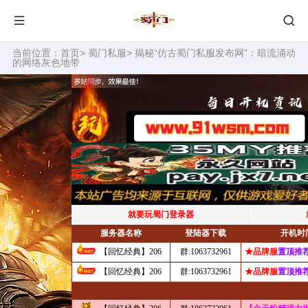
当前位置：
首页
>
蜀门私服
> 揭秘“仿古蜀门私服发布网”：暗流涌动
的网络灰色地带