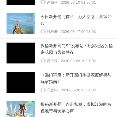
许威树
2026-06-19 01:30:01
今日新开蜀门首区：万人空巷，再续经
典
钟枝珊
2026-06-17 00:01:03
揭秘新开蜀门SF发布站：玩家社区的秘
密花园与风险并存
吕宁保
2026-06-09 10:01:02
《蜀门再启：新开蜀门手游深度解析与
玩家指南》
高影钧
2026-05-30 15:01:02
揭秘新开蜀门连击私服：虚拟江湖的灰
色地带与玩家心声