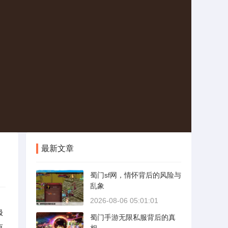
最新文章
蜀门sf网，情怀背后的风险与
乱象
2026-08-06 05:01:01
极
蜀门手游无限私服背后的真
原