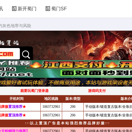
讯
新开蜀门
蜀门SF
界的灰色地带与风险