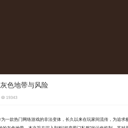
的灰色地带与风险
19343
作为一款热门网络游戏的非法变体，长久以来在玩家间流传，为追求
伏的灰色地带。本文旨在深入剖析“超变蜀门私服”的运作机制、其对