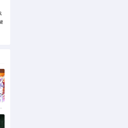
戏
健
脚本的真相与风险