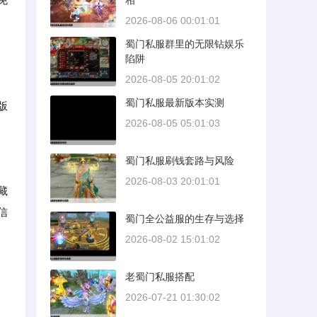
相
2026-08-06 00:01:01
蜀门私服群里的无限钻娱乐
陷阱
2026-08-05 20:01:02
蜀门私服最新版本实测
版
2026-08-05 05:01:03
蜀门私服刷钱套路与风险
2026-08-03 20:01:01
藏
信
蜀门全公益服的生存与选择
2026-08-02 15:01:02
老蜀门私服搭配
2026-07-21 01:30:02