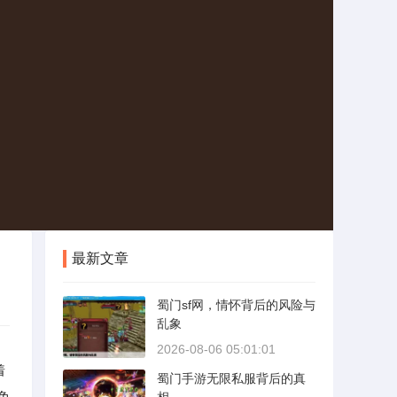
最新文章
蜀门sf网，情怀背后的风险与
乱象
2026-08-06 05:01:01
着
蜀门手游无限私服背后的真
免