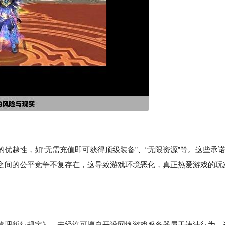
优越性，如“无需充值即可获得顶级装备”、“无限资源”等。这些承
之间的公平竞争不复存在，这导致游戏环境恶化，真正热爱游戏的玩
管理暂行规定》，未经许可擅自开设网络游戏服务器属于违法行为。