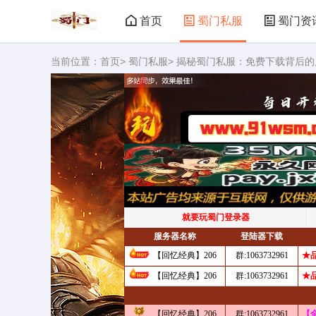
首页
蜀门私服
蜀门资
当前位置：
首页
>
蜀门私服
> 揭秘蜀门私服：免费下载背后