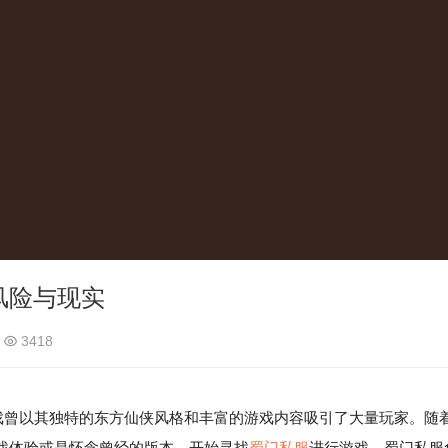
风险与现实
3418
游戏曾以其独特的东方仙侠风格和丰富的游戏内容吸引了大量玩家。随
戏体验或是怀念曾经的版本，开始寻找
蜀门私服
进行游戏。蜀门私服