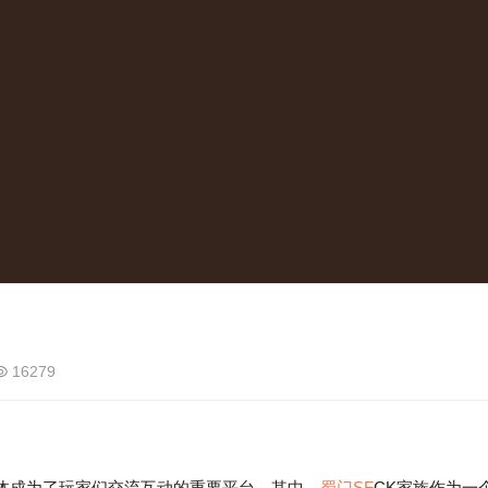
16279
成为了玩家们交流互动的重要平台。其中，
蜀门SF
CK家族作为一