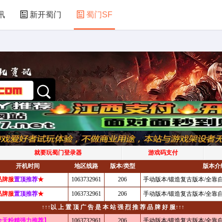
讯
新开蜀门
蜀门SF