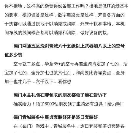
你不接地，这样高的杂音你设备能工作吗？接地是做IT的最基本
的要求，模拟设备是这样，数字电路更是这样，来自各方面的
干扰都可以通过接地予以消减或消除，外来干扰和本地、本机
间布线的线间耦合都可以消减和消除，做好设备的接。
蜀门网通五区洗剑青城六十五级以上武器加八以上的空号
值多少钱
空号就二多点，毕竟65+的空号再差坐骑肯定加了七的，法
宝加了七的…全身加七也就六七百，和尚要比青城贵点…全身
加十也才几千…六千以下…看你想
蜀门水晶礼包在哪领取的朋友都领了谁在告诉下
确实给力！领了6000钻朋友领了坐骑还有道具！给力啊！
蜀门青城装备中廉贞套装好还是逐日套装好
在《蜀门》游戏中，青城装备中，逐日套装和廉贞套装各