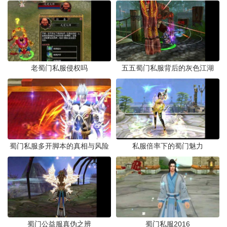
老蜀门私服侵权吗
五五蜀门私服背后的灰色江湖
蜀门私服多开脚本的真相与风险
私服倍率下的蜀门魅力
蜀门公益服真伪之辨
蜀门私服2016