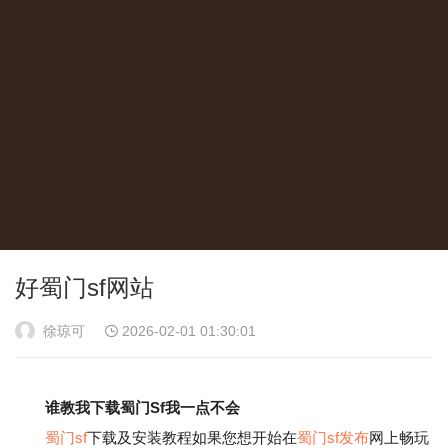
好蜀门sf网站
徐琼可
2026-02-01 01:30:01
谁教我下载蜀门Sf我一点不会
蜀门sf
下载及安装教程如果您想开始在
蜀门sf发布
网上畅玩