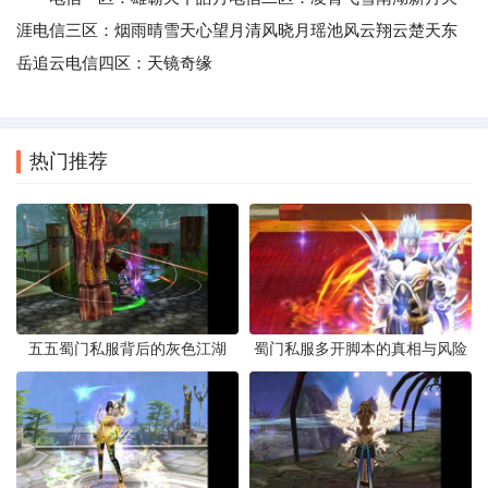
涯电信三区：烟雨晴雪天心望月清风晓月瑶池风云翔云楚天东
岳追云电信四区：天镜奇缘
热门推荐
五五蜀门私服背后的灰色江湖
蜀门私服多开脚本的真相与风险