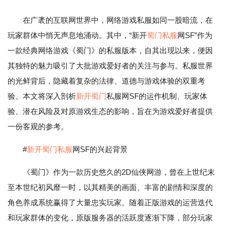
在广袤的互联网世界中，网络游戏私服如同一股暗流，在
玩家群体中悄无声息地涌动。其中，“新开
蜀门私服
网SF”作为
一款经典网络游戏《蜀门》的私服版本，自其出现以来，便因
其独特的魅力吸引了大批游戏爱好者的关注与参与。私服世界
的光鲜背后，隐藏着复杂的法律、道德与游戏体验的双重考
验。本文将深入剖析
新开蜀门
私服网SF的运作机制、玩家体
验、潜在风险及对原游戏生态的影响，旨在为游戏爱好者提供
一份客观的参考。
#
新开蜀门私服
网SF的兴起背景
《蜀门》作为一款历史悠久的2D仙侠网游，曾在上世纪末
至本世纪初风靡一时，以其精美的画面、丰富的剧情和深度的
角色养成系统赢得了大量忠实玩家。随着正版游戏的运营迭代
和玩家群体的变化，原版服务器的活跃度逐渐下降，部分玩家