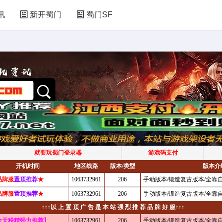
讯
新开蜀门
蜀门SF