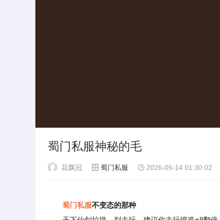
蜀门私服神秘的毛
花飘冠
蜀门私服
2026-05-14 01:30:02
蜀门私服
不变态的那种
天下仙剑垃圾，别去玩，建议你去玩锻造+8翻倍，