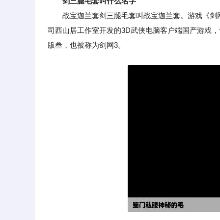
剑三腿毛套叫什么名字
战宝迦兰套剑三腿毛套叫战宝迦兰套。游戏《剑网
司西山居工作室开发的3D武侠电脑客户端国产游戏，于
版叁，也被称为剑网3。