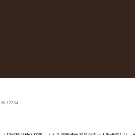
12384
+10封顶那种仿官服，人民币与普通玩家差距不大！升级有礼送，