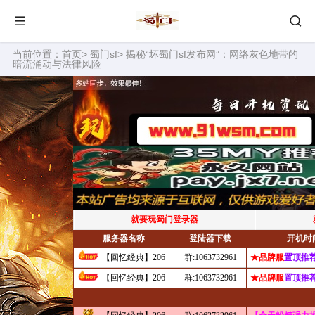
当前位置：
首页
>
蜀门sf
> 揭秘“坏蜀门sf发布网”：网络灰色地带的
暗流涌动与法律风险