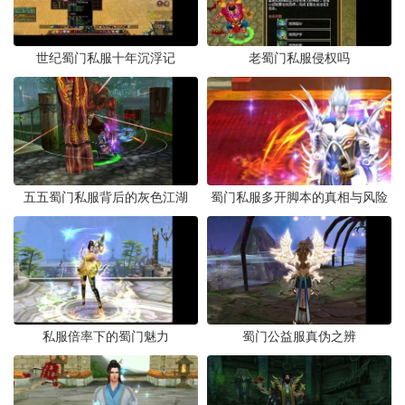
世纪蜀门私服十年沉浮记
老蜀门私服侵权吗
五五蜀门私服背后的灰色江湖
蜀门私服多开脚本的真相与风险
私服倍率下的蜀门魅力
蜀门公益服真伪之辨