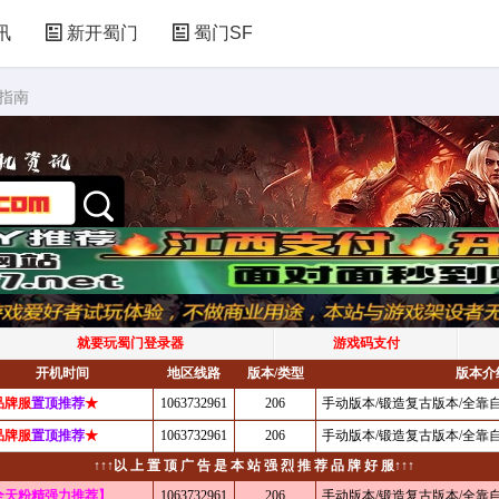
讯
新开蜀门
蜀门SF
指南