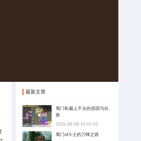
最新文章
蜀门私服上不去的原因与自
救
2026-08-08 10:01:02
度
蜀门sf斗士的刀锋之路
了