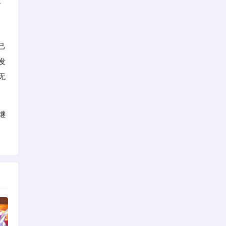
。
己
发
无
继