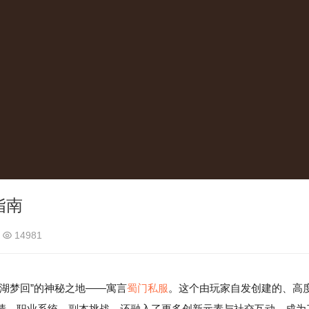
指南
14981
湖梦回”的神秘之地——寓言
蜀门私服
。这个由玩家自发创建的、高
情、职业系统、副本挑战，还融入了更多创新元素与社交互动，成为