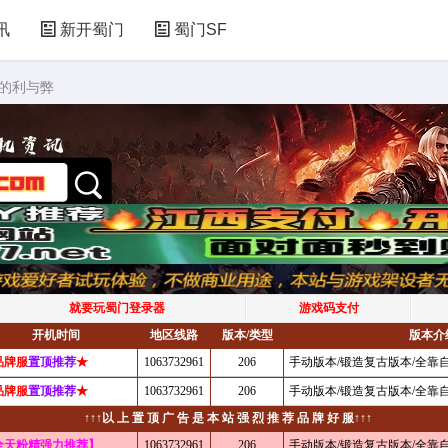
讯
新开蜀门
蜀门SF
助的利与弊