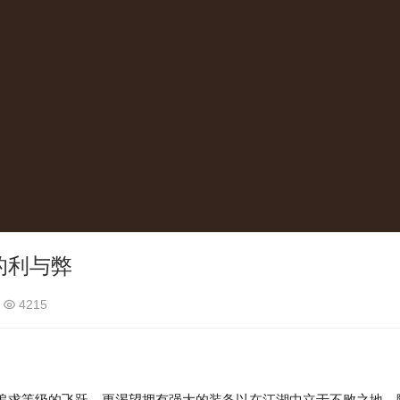
的利与弊
4215
求等级的飞跃，更渴望拥有强大的装备以在江湖中立于不败之地。