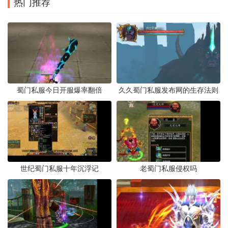
热门推荐
蜀门私服今日开服爆率翻倍
久久蜀门私服发布网的生存法则
世纪蜀门私服十年沉浮记
老蜀门私服侵权吗