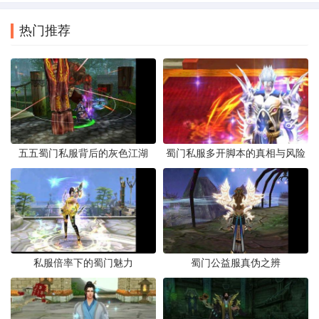
热门推荐
五五蜀门私服背后的灰色江湖
蜀门私服多开脚本的真相与风险
私服倍率下的蜀门魅力
蜀门公益服真伪之辨