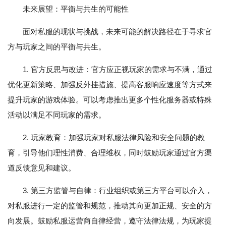
未来展望：平衡与共生的可能性
面对私服的现状与挑战，未来可能的解决路径在于寻求官
方与玩家之间的平衡与共生。
1. 官方反思与改进：官方应正视玩家的需求与不满，通过
优化更新策略、加强反外挂措施、提高客服响应速度等方式来
提升玩家的游戏体验。可以考虑推出更多个性化服务器或特殊
活动以满足不同玩家的需求。
2. 玩家教育：加强玩家对私服法律风险和安全问题的教
育，引导他们理性消费、合理维权，同时鼓励玩家通过官方渠
道反馈意见和建议。
3. 第三方监管与自律：行业组织或第三方平台可以介入，
对私服进行一定的监管和规范，推动其向更加正规、安全的方
向发展。鼓励私服运营商自律经营，遵守法律法规，为玩家提