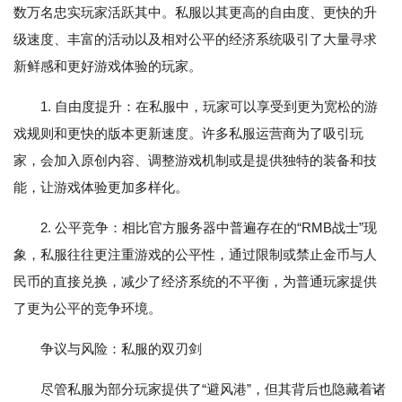
数万名忠实玩家活跃其中。私服以其更高的自由度、更快的升
级速度、丰富的活动以及相对公平的经济系统吸引了大量寻求
新鲜感和更好游戏体验的玩家。
1. 自由度提升：在私服中，玩家可以享受到更为宽松的游
戏规则和更快的版本更新速度。许多私服运营商为了吸引玩
家，会加入原创内容、调整游戏机制或是提供独特的装备和技
能，让游戏体验更加多样化。
2. 公平竞争：相比官方服务器中普遍存在的“RMB战士”现
象，私服往往更注重游戏的公平性，通过限制或禁止金币与人
民币的直接兑换，减少了经济系统的不平衡，为普通玩家提供
了更为公平的竞争环境。
争议与风险：私服的双刃剑
尽管私服为部分玩家提供了“避风港”，但其背后也隐藏着诸