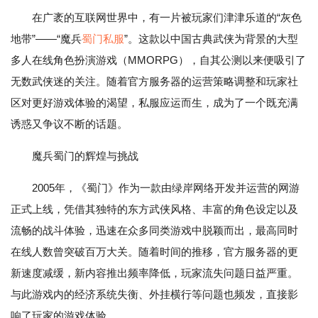
在广袤的互联网世界中，有一片被玩家们津津乐道的“灰色
地带”——“魔兵
蜀门私服
”。这款以中国古典武侠为背景的大型
多人在线角色扮演游戏（MMORPG），自其公测以来便吸引了
无数武侠迷的关注。随着官方服务器的运营策略调整和玩家社
区对更好游戏体验的渴望，私服应运而生，成为了一个既充满
诱惑又争议不断的话题。
魔兵蜀门的辉煌与挑战
2005年，《蜀门》作为一款由绿岸网络开发并运营的网游
正式上线，凭借其独特的东方武侠风格、丰富的角色设定以及
流畅的战斗体验，迅速在众多同类游戏中脱颖而出，最高同时
在线人数曾突破百万大关。随着时间的推移，官方服务器的更
新速度减缓，新内容推出频率降低，玩家流失问题日益严重。
与此游戏内的经济系统失衡、外挂横行等问题也频发，直接影
响了玩家的游戏体验。