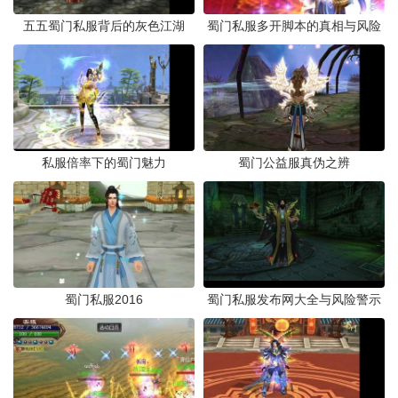
五五蜀门私服背后的灰色江湖
蜀门私服多开脚本的真相与风险
私服倍率下的蜀门魅力
蜀门公益服真伪之辨
蜀门私服2016
蜀门私服发布网大全与风险警示