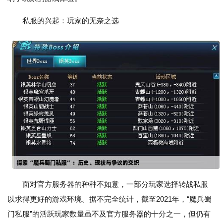
私服的兴起：玩家的无奈之选
面对官方服务器的种种不如意，一部分玩家选择转战私服
以求得更好的游戏环境。据不完全统计，截至2021年，“魔兵蜀
门私服”的活跃玩家数量虽不及官方服务器的十分之一，但仍有