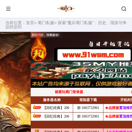
当前位置：
首页
>
蜀门私服
> 探索“魔兵蜀门私服”：历史、现状与争
议的交织