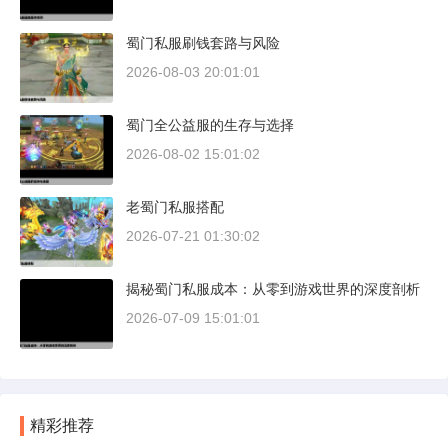
蜀门私服刷钱套路与风险
2026-08-03 20:01:01
蜀门全公益服的生存与选择
2026-08-02 15:01:02
老蜀门私服搭配
2026-07-21 01:30:02
揭秘蜀门私服成本：从零到游戏世界的深度剖析
2026-07-09 15:01:01
精彩推荐