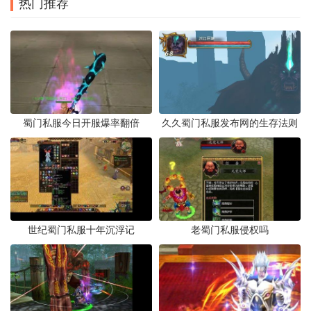
热门推荐
蜀门私服今日开服爆率翻倍
久久蜀门私服发布网的生存法则
世纪蜀门私服十年沉浮记
老蜀门私服侵权吗