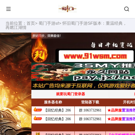
当前位置：
首页
>
蜀门手游sf
> 怀旧蜀门手游SF版本：重温经典，
再燃江湖情