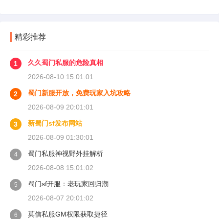
精彩推荐
久久蜀门私服的危险真相
1
2026-08-10 15:01:01
蜀门新服开放，免费玩家入坑攻略
2
2026-08-09 20:01:01
新蜀门sf发布网站
3
2026-08-09 01:30:01
蜀门私服神视野外挂解析
4
2026-08-08 15:01:02
蜀门sf开服：老玩家回归潮
5
2026-08-07 20:01:02
莫信私服GM权限获取捷径
6