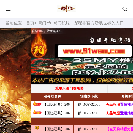
当前位置：
首页
>
蜀门sf
> 蜀门私服：探秘非官方游戏世界的入口