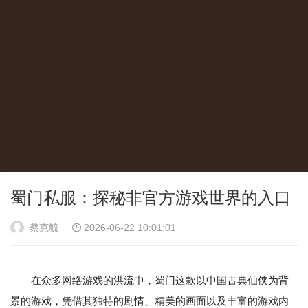
蜀门私服：探秘非官方游戏世界的入口
蔡克毓
2026-06-22 10:01:01
在众多网络游戏的洪流中，蜀门这款以中国古典仙侠为背
景的游戏，凭借其独特的剧情、精美的画面以及丰富的游戏内