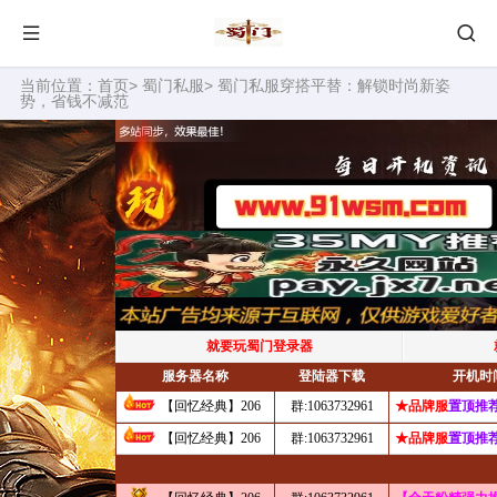
当前位置：
首页
>
蜀门私服
> 蜀门私服穿搭平替：解锁时尚新姿
势，省钱不减范