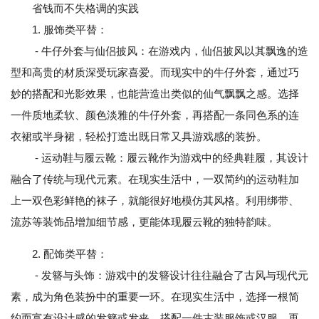
省钱而不失格调的实践
1. 服饰类平替：
- 牛仔外套与仙侣披风：在游戏内，仙侣披风以其飘逸的造
型和高贵的材质深受玩家喜爱。而现实中的牛仔外套，通过巧
妙的搭配和光影效果，也能营造出类似的仙气飘飘之感。选择
一件质地柔软、颜色淡雅的牛仔外套，再搭配一条同色系的连
衣裙或半身裙，轻松打造出既日常又具游戏感的装扮。
- 运动鞋与履云靴：履云靴作为游戏中的经典鞋履，其设计
融合了传统与现代元素。在现实生活中，一双简约的运动鞋加
上一双色彩鲜艳的袜子，就能很好地模仿其风格。利用绑带、
流苏等装饰品增加细节感，更能体现履云靴的独特韵味。
2. 配饰类平替：
- 发簪与头饰：游戏中的发簪设计往往融合了古风与现代元
素，成为角色装扮中的重要一环。在现实生活中，选择一根简
约而富有设计感的发簪或发夹，搭配一件古装服饰或汉服，再