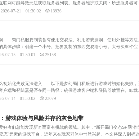
互联网可能导致无法获取服务器列表。服务器维护或关闭：所选服务器可
致无法登录。登陆器版本问题：登陆器版本过低或过高，与服务器版本不
2026-07-21 01:30:02
13936
服啊 蜀门私服复制装备有使用交易法、利用游戏漏洞、使用外挂等方法
的具体步骤：创建一个小号。把要复制的东西交易给小号。大号买80个宝
给大号。再买80个宝宝。下线再上线。利用游戏漏洞利用游戏中的漏洞是
26-07-15 01:30:01
25158
什么初始化失败无法进入 以下是梦幻蜀门私服进行游戏时初始化失败，
客户端和登陆器是否在同一路径：确保游戏客户端和登陆器放置在。卸载
无效，可以尝试卸载游戏，然后重新安装最新版本的游戏。在重新安装游
26-07-14 01:30:02
23079
网：游戏体验与风险并存的灰色地带
爱好者们总能发现新奇而富有挑战的领域。其中，“新开蜀门变态SF网”作
“变态”元素的游戏平台，近年来在玩家群体中悄然兴起。本文将深入剖析