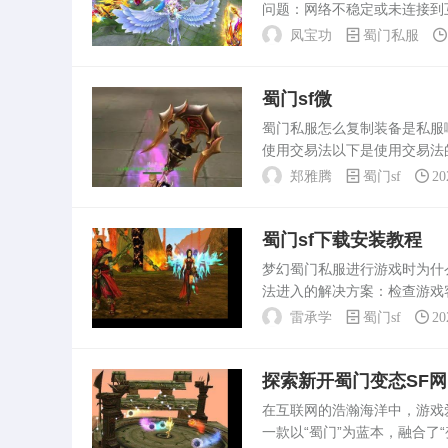
问题：网络不稳定或未连接到
正在维护、更新或已关闭，导
凤宝功
蜀门私服
配，导致无法获取列。玩蜀...
蜀门sf微
蜀门私服怎么复制装备是私
使用交易法以下是使用交易法
宝。下线再上线。将东西交易
郑雅腾
蜀门sf
20
复。蜀门私服发布网站打不...
蜀门sf下载安装教程
梦幻蜀门私服进行游戏时为
法进入的解决方案：检查游戏
重新安装游戏：如果上述方法
雷承学
蜀门sf
20
前，要确保当前设备上的网...
探索新开蜀门变态SF
在互联网的浩瀚海洋中，游戏
一款以“蜀门”为蓝本，融合了