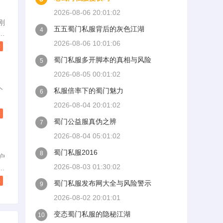
半
2026-08-06 20:01:02
成
刚
五五蜀门私服背后的灰色江湖
4
手
色
字
2026-08-06 10:01:06
世
读
蜀门私服多开脚本的真相与风险
5
选
2026-08-05 00:01:02
去
成
个
私服倍率下的蜀门魅力
6
，
版
2026-08-04 20:01:02
这
这
读
蜀门公益服真伪之辨
至
7
。
2026-08-04 05:01:02
在
蜀门私服2016
8
这
户
了
2026-08-03 01:30:02
常
复
调
读
蜀门私服发布网大全与风险警示
9
一
2026-08-02 20:01:01
这
。
变态蜀门私服的隐秘江湖
10
面