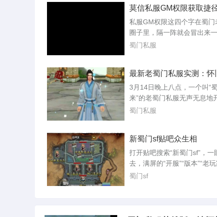
莫信私服GM权限获取捷
频率几乎同步。只要还有人
服，就有工作室和散人玩家
私服GM权限这四个字在蜀门
搞到这种视野增强工具，哪
圈子里，隔一阵就会冒出来
务器封了一批又一批，私服
人发帖卖教程，有人晒后台
蜀门私服
通着。所谓神视...
有人称自己已经把某个区服的
号“拿”了。这些消息看多了
最新老蜀门私服实测：怀
人动心，想去欺负一下私服
能撑多久
刷点装备或者变态属性。但
3月14日晚上八点，一个叫“
看，所谓获取GM权限的路子
来”的老蜀门私服无声无息地
八九是骗局，剩下那一点，
了。没有官网公告，没有广
蜀门私服
是刑事案件。...
只有老玩家群里转来转去的
第一时间挤进去，发现服务
新蜀门sf贴吧众生相
已经排了三百多人的队。这
点让我以为回到了2010年。
打开贴吧搜索“新蜀门sf”，一
周，我把它当成一个活样本
去，满屏的“开服”“版本”“老
这款快二十年的游戏，换了
归”。这个吧不长不短的存在
蜀门sf
后到底还能...
年，帖子总数不过十二万，
子沉在底部长着青苔，但每
帖冒出来，像是老房子里不
进来又搬走，地板踩得凹凸