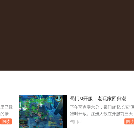
蜀门sf开服：老玩家回归潮
子里已经
下午两点零六分，蜀门sf“忆长安”
期的按键
准时开放。注册人数在开服前三天
如今直接
突破了八千，但真正让运营团队意
阅读
蜀门sf
阅
物坐标，
的是，开服瞬间涌入的玩家数量还
身的更新
挤爆了登录队列。频道里有人刷屏