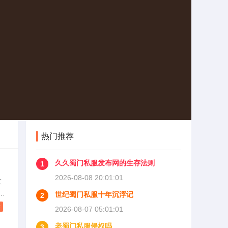
热门推荐
久久蜀门私服发布网的生存法则
1
2026-08-08 20:01:01
区
就
世纪蜀门私服十年沉浮记
2
外
读
2026-08-07 05:01:01
是
老蜀门私服侵权吗
3