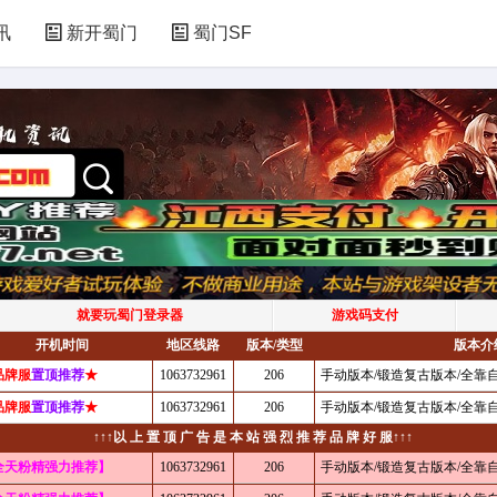
讯
新开蜀门
蜀门SF