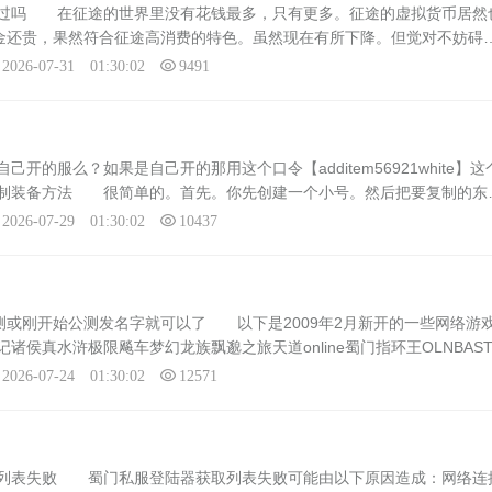
玩过吗 在征途的世界里没有花钱最多，只有更多。征途的虚拟货币居然
现金还贵，果然符合征途高消费的特色。虽然现在有所下降。但觉对不妨碍
传奇私服中，土豪玩家的消费更是令人咋舌。例如，一位名为“8L”的玩家
2026-07-31 01:30:02
9491
的服么？如果是自己开的那用这个口令【additem56921white】这
复制装备方法 很简单的。首先。你先创建一个小号。然后把要复制的东
0个宝宝。下线再上线。就有了。如果不行。还有一个办法第一步：建个小
2026-07-29 01:30:02
10437
内测或刚开始公测发名字就可以了 以下是2009年2月新开的一些网络游
诸侯真水浒极限飚车梦幻龙族飘邈之旅天道online蜀门指环王OLNBAST
传说千秋激斗逍遥传说冲锋岛以上这些游戏涵盖了多种类型，包括角色扮演
2026-07-24 01:30:02
12571
取列表失败 蜀门私服登陆器获取列表失败可能由以下原因造成：网络连