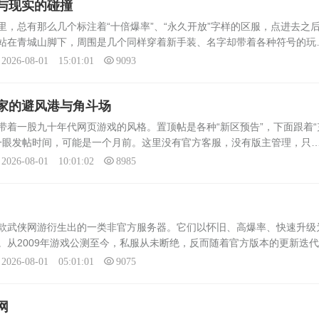
与现实的碰撞
的一种帖
板。技能顺序決定清怪效率，别把
，总有那么几个标注着“十倍爆率”、“永久开放”字样的区服，点进去之
人多半从
招放在最前头，起手用短冷却的单
站在青城山脚下，周围是几个同样穿着新手装、名字却带着各种符号的玩
或者小群攻，...
私服英雄版最典型的日常。蜀门私服英雄版并非官方运营，而是基于200
2026-08-01 15:01:01
9093
家的避风港与角斗场
带着一股九十年代网页游戏的风格。置顶帖是各种“新区预告”，下面跟着“
再看一眼发帖时间，可能是一个月前。这里没有官方客服，没有版主管理，只
家，以及盯着他们钱包的私服架设者。《蜀门》官方游戏从2009年到现
2026-08-01 10:01:02
8985
款武侠网游衍生出的一类非官方服务器。它们以怀旧、高爆率、快速升级
。从2009年游戏公测至今，私服从未断绝，反而随着官方版本的更新迭
技术团队或个人架设，使用泄露或破解的客户端与服务端代码，在官方服
2026-08-01 05:01:01
9075
网