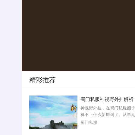
精彩推荐
蜀门私服神视野外挂解析
神视野外挂，在蜀门私服圈
算不上什么新鲜词了。从早
精灵模拟鼠标拖拽地图，到
蜀门私服
注入客户端内存读取全图怪
这东西的迭代速度和私服本