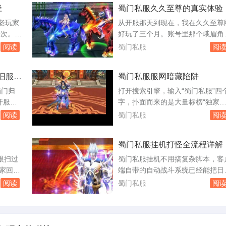
径
蜀门私服久久至尊的真实体验
架设私
喊“进不去”，有人则庆幸自己提前
想方设法
小时挂在了登录界面。服务器里，
老玩家
从开服那天到现在，我在久久至尊
怕官方服
都城门口早已密密麻麻站满了拿新
一次。有
好玩了三个月。账号里那个峨眉角
里照样流
剑的玩家，木桩旁刷出金色伤害数
截图，还
停在九十三级，装备是周六早上从
阅读
蜀门私服
阅
的速度比...
GM
界boss手里抢来的腰带，强化十
，难免有
三，镶嵌的石头全是五级。之所以
旧服还
蜀门私服服网暗藏陷阱
，给自己
这个服，是因为朋友去年十月就进
冷静下来
了，他当时截图给我看，晚上八点
蜀门归
打开搜索引擎，输入“蜀门私服”四
，十有
都城摆摊的玩家把路堵得严严实实
开服
字，扑面而来的是大量标榜“独家
踩进去就
飞剑坐骑的光效几乎盖住了地面。
告推送，
本”“无限元宝”“上线满级”的网站。
阅读
蜀门私服
阅
种热闹场面在...
链接。我
些网站连名字都五花八门，有的甚
器列表里
直接盗用官方标识，让人难以分辨
蜀门私服挂机打怪全流程详解
个数字差
它们便是蜀门私服服网，一个游走
玩了一
法律灰色地带的产业。许多玩家在
眼扫过
蜀门私服挂机不用搞复杂脚本，客
，想看看
里不仅没体验到游戏乐趣，反而掉
玩家回
端自带的自动战斗系统已经能把日
私服运营
账号，丢了钱财。私服的架设并不
了七
刷怪覆盖到位。你只要把战斗方案
阅读
蜀门私服
阅
杂，...
大多数帖
对，再把补给和保护条件设好，挂
天仍有新
整晚不翻车的概率能有八成以上。
断有人搬
里直接按游戏里的操作顺序说清楚
不平，但
进入游戏后先按T键打开挂机设置