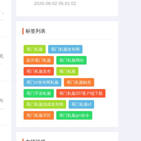
2026-08-02 05:01:02
大
后，
体
9年
标签列表
蜀门私服
蜀门私服发布网
充
新开蜀门私服
蜀门私服网站
有
在已
蜀门私服发布
蜀门私服
蜀门sf发布网私服
蜀门私服触发
蜀门手游私服
蜀门私服207客户端下载
为
蜀门私服游戏发布网
蜀门私服sf
代而
务
蜀门私服开区
蜀门私服gm命令