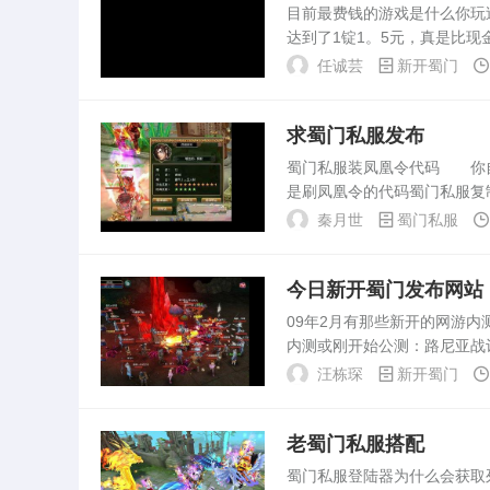
目前最费钱的游戏是什么你
达到了1锭1。5元，真是比
烧钱能力。《热血传奇》：在
任诚芸
新开蜀门
了升到999级。现...
求蜀门私服发布
蜀门私服装凤凰令代码 你自己开
是刷凤凰令的代码蜀门私服
交易给小号。之后，大号买8
秦月世
蜀门私服
上线后...
今日新开蜀门发布网站
09年2月有那些新开的网游
内测或刚开始公测：路尼亚战记
EETOL剑仙极速轮滑星尘
汪栋琛
新开蜀门
动...
老蜀门私服搭配
蜀门私服登陆器为什么会获