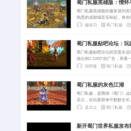
蜀门私服英雄版：情怀
灯火始终亮着。吧里最常见
蜀门私服英雄版的服务器列表里
子，是“新人求助”。发帖的
熟悉的成都城音乐响起，角色
官网...
家。这个画面，几乎就是蜀门
穆波贝
蜀门私服
上海绿岸网络推出...
蜀门私服贴吧论坛：玩
蜀门私服贴吧论坛的页面永远
值比例1:1000”的广告，
一群不肯离开《蜀门》的老玩
倪明曼
蜀门私服
经运营了十...
蜀门私服的灰色江湖
蜀门私服，是围绕《蜀门》这
卖点，在玩家群体中默默生长
愈发活跃。这些服务器大多由
孟贞义
蜀门私服
的缝隙中开辟出自己的...
新开蜀门世界私服发布