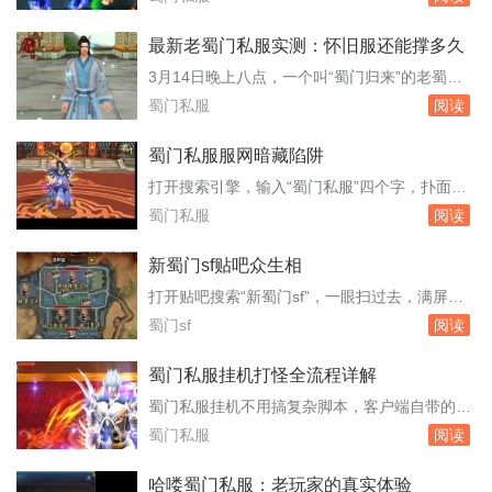
十有八九是骗局，剩下那一点，踩进去就是刑事
周六早上从世界boss手里抢来的腰带，强化十
案件。...
三，镶嵌的石头全是五级。之所以选这个服，是
最新老蜀门私服实测：怀旧服还能撑多久
因为朋友去年十月就进去了，他当时截图给我
3月14日晚上八点，一个叫“蜀门归来”的老蜀门
看，晚上八点成都城摆摊的玩家把路堵得严严实
私服无声无息地开服了。没有官网公告，没有广
蜀门私服
阅读
实，飞剑坐骑的光效几乎盖住了地面。这种热闹
告推送，只有老玩家群里转来转去的链接。我第
场面在...
一时间挤进去，发现服务器列表里已经排了三百
蜀门私服服网暗藏陷阱
多人的队。这个数字差点让我以为回到了2010
打开搜索引擎，输入“蜀门私服”四个字，扑面而
年。玩了一周，我把它当成一个活样本，想看看
来的是大量标榜“独家版本”“无限元宝”“上线满
蜀门私服
阅读
这款快二十年的游戏，换了私服运营后到底还
级”的网站。这些网站连名字都五花八门，有的
能...
甚至直接盗用官方标识，让人难以分辨。它们便
新蜀门sf贴吧众生相
是蜀门私服服网，一个游走在法律灰色地带的产
打开贴吧搜索“新蜀门sf”，一眼扫过去，满屏
业。许多玩家在这里不仅没体验到游戏乐趣，反
的“开服”“版本”“老玩家回归”。这个吧不长不短的
蜀门sf
阅读
而掉了账号，丢了钱财。私服的架设并不复
存在了七年，帖子总数不过十二万，大多数帖子
杂，...
沉在底部长着青苔，但每天仍有新帖冒出来，像
蜀门私服挂机打怪全流程详解
是老房子里不断有人搬进来又搬走，地板踩得凹
蜀门私服挂机不用搞复杂脚本，客户端自带的自
凸不平，但灯火始终亮着。吧里最常见的一种帖
动战斗系统已经能把日常刷怪覆盖到位。你只要
蜀门私服
阅读
子，是“新人求助”。发帖的人多半从官网...
把战斗方案调对，再把补给和保护条件设好，挂
一整晚不翻车的概率能有八成以上。这里直接按
哈喽蜀门私服：老玩家的真实体验