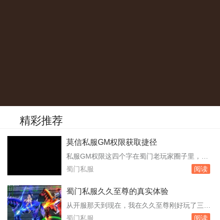
精彩推荐
莫信私服GM权限获取捷径
私服GM权限这四个字在蜀门老玩家圈子里，隔
一阵就会冒出来一次。有人发帖卖教程，有人晒
蜀门私服
阅读
后台截图，还有人称自己已经把某个区服的GM
号“拿”了。这些消息看多了，难免有人动心，想
蜀门私服久久至尊的真实体验
去欺负一下私服，给自己刷点装备或者变态属
从开服那天到现在，我在久久至尊刚好玩了三个
性。但冷静下来看，所谓获取GM权限的路子，
月。账号里那个峨眉角色停在九十三级，装备是
蜀门私服
阅读