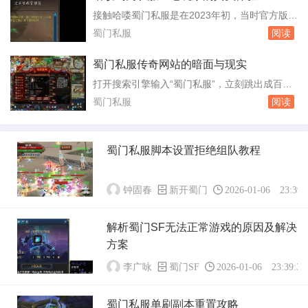
游戏里的操作顺序说清楚。进入游戏后先按T键
接触哈喽蜀门私服是在2023年初，当时官方版本
打开挂机设置面板。技能顺序決定清怪效率，别
更新太快，老玩家跟不上节奏。这个私服主打经
蜀门私服
阅读
把大招放在最前头，起手用短冷却的单体或者小
典50级版本，开服首日同时在线人数突破三千，
群攻，...
这个数字在私服圈里不算小。服务器架设在上
蜀门私服传奇网站的暗面与现实
海，用的是双线机房，南方玩家延迟在20毫秒左
打开搜索引擎输入“蜀门私服”，立刻跳出成百上
右，北方玩家也能稳定在50毫秒以内。对于一款
千条链接，页面大多粗制滥造，却无一例外地用
蜀门私服
阅读
十几年前的端游来说，这个网络条件算得上顺...
鲜艳的横幅写着“无限元宝”“十倍经验”“上线送神
装”。这些所谓蜀门私服传奇网站，每天仍在吸
引大量玩家点击进入，背后却是一条由盗号木
蜀门私服脚本设置拒绝组队教程
马、充值骗局和灰色产业链编织的网。蜀门这款
端游在2010年前后达到人气顶峰，官方服务...
钟固春
新开蜀门
2026-01-06 23:39:
解析蜀门SF无法正常游戏的原因及解决
方案
李广咏
蜀门SF
2026-01-06 23:39:31
蜀门私服单刷副本重置攻略