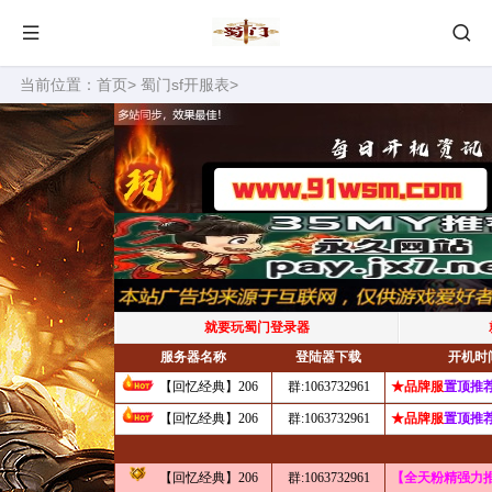
当前位置：
首页
>
蜀门sf开服表
>