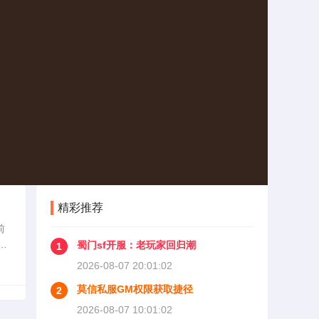
精彩推荐
前
能
蜀门sf开服：老玩家回归潮
1
备
2026-08-07 20:01:02
莫信私服GM权限获取捷径
2
2026-08-07 10:01:02