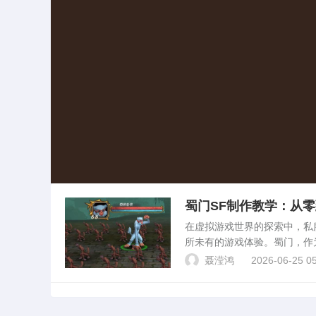
蜀门SF制作教学：从
在虚拟游戏世界的探索中，私服（S
所未有的游戏体验。蜀门，作
为新玩家带来独特而富有挑战
聂滢鸿
2026-06-25 05
工作...