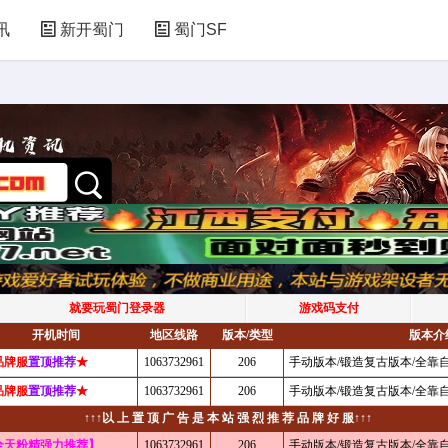
讯
新开蜀门
蜀门SF