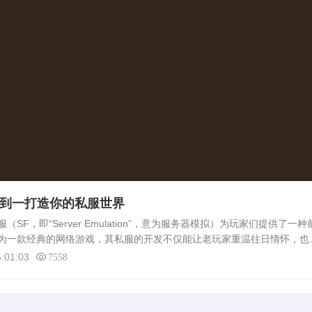
零到一打造你的私服世界
F，即“Server Emulation”，意为服务器模拟）为玩家们提供了一种
为一款经典的网络游戏，其私服的开发不仅能让老玩家重温往日情怀，也
性的游戏环境。本文将详细介绍如何从零开始制作一个蜀门私服，涵盖准
:01:03
7558