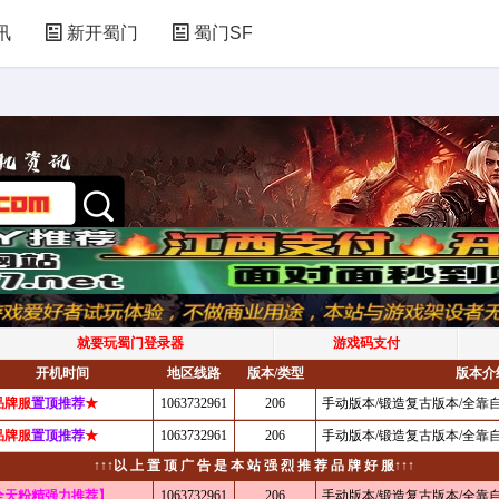
讯
新开蜀门
蜀门SF