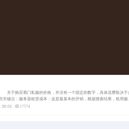
钱 关于购买蜀门私服的价格，并没有一个固定的数字，具体花费取决于
些关键点：服务器租赁成本：这是最基本的开销，根据搜索结果，租用服
币一年。这个费用可能会因地区和服务提供商的不同而有所变化。游戏版本
:30:01
17574