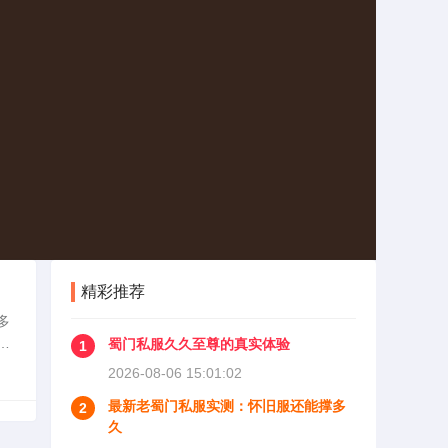
精彩推荐
多
务
蜀门私服久久至尊的真实体验
1
和稳
2026-08-06 15:01:02
最新老蜀门私服实测：怀旧服还能撑多
2
久