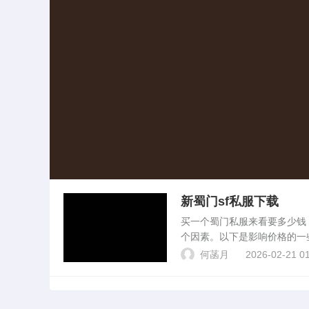
新蜀门sf私服下载
买一个蜀门私服来看要多少
个因素。以下是影响价格的一
器可能需要4000多元人民
何菡月
2026-02-21 01
定性：一。谁知道怎么...