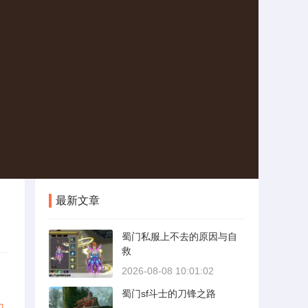
最新文章
蜀门私服上不去的原因与自
救
2026-08-08 10:01:02
蜀门sf斗士的刀锋之路
门