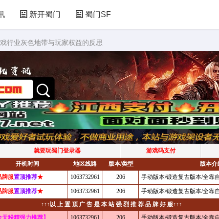
讯
新开蜀门
蜀门SF
游戏行业灰色地带与玩家权益的反思