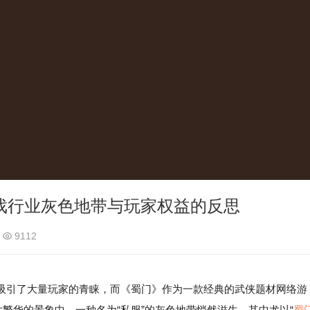
戏行业灰色地带与玩家权益的反思
9112
吸引了大量玩家的青睐，而《蜀门》作为一款经典的武侠题材网络游
片繁华的景象中，一种名为“私服”的灰色地带悄然滋生，其中尤以“
蜀